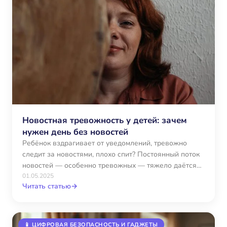
Новостная тревожность у детей: зачем
нужен день без новостей
Ребёнок вздрагивает от уведомлений, тревожно
следит за новостями, плохо спит? Постоянный поток
новостей — особенно тревожных — тяжело даётся
даже взрослым, а…
01.05.2025
Читать статью
→
📱 ЦИФРОВАЯ БЕЗОПАСНОСТЬ И ГАДЖЕТЫ