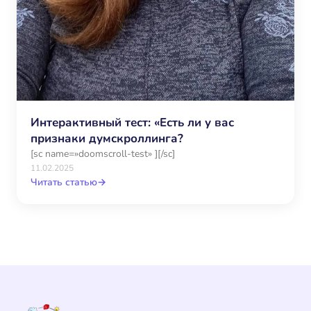
Интерактивный тест: «Есть ли у вас
признаки думскроллинга?
[sc name=»doomscroll-test» ][/sc]
11.02.2025
Читать статью
→