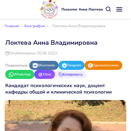
Психолог Анна Локтева
Главная
»
биография
»
Локтева Анна Владимировна
Локтева Анна Владимировна
Опубликовано 26.06.2023
Поделиться:
ВКонтакте
Telegram
Одноклассники
WhatsApp
Макс
Копировать
Кандидат психологических наук, доцент
кафедры общей и клинической психологии