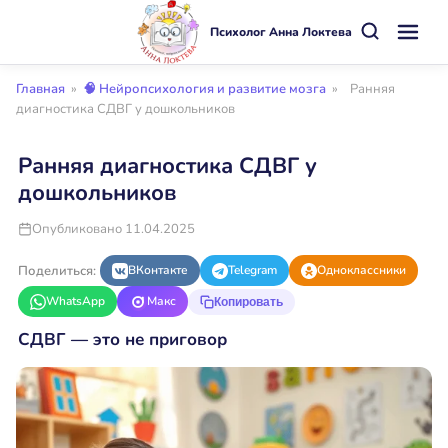
Психолог Анна Локтева
Главная
»
🧠 Нейропсихология и развитие мозга
»
Ранняя
диагностика СДВГ у дошкольников
Ранняя диагностика СДВГ у
дошкольников
Опубликовано 11.04.2025
Поделиться:
ВКонтакте
Telegram
Одноклассники
WhatsApp
Макс
Копировать
СДВГ — это не приговор