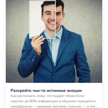
Раскройте чьи-то истинные эмоции
Как распознать ложь: что выдаёт обман Если
коротко: до 80% информации в общении передаётся
невербально — мимикой, жестами, голосом, — и эти…