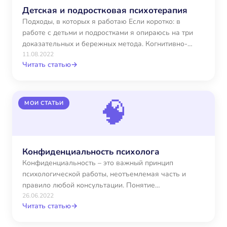
Детская и подростковая психотерапия
Подходы, в которых я работаю Если коротко: в
работе с детьми и подростками я опираюсь на три
доказательных и бережных метода. Когнитивно-
поведенческая…
11.08.2022
Читать статью
→
🧠
МОИ СТАТЬИ
Конфиденциальность психолога
Конфиденциальность – это важный принцип
психологической работы, неотъемлемая часть и
правило любой консультации. Понятие
конфиденциальность относится не к одной только
26.06.2022
Читать статью
→
сфере психологии…