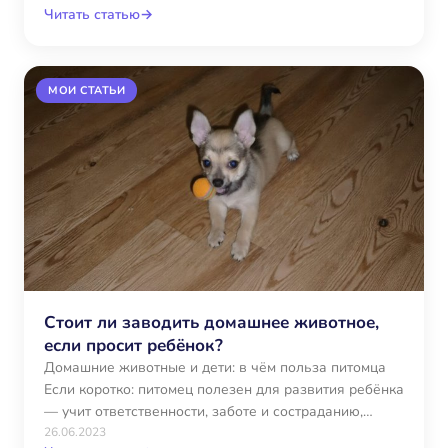
Читать статью
→
МОИ СТАТЬИ
Стоит ли заводить домашнее животное,
если просит ребёнок?
Домашние животные и дети: в чём польза питомца
Если коротко: питомец полезен для развития ребёнка
— учит ответственности, заботе и состраданию,
помогает…
26.06.2023