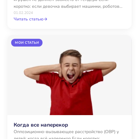
коротко: если девочка выбирает машинки, роботов
или конструкторы…
01.02.2024
Читать статью
→
МОИ СТАТЬИ
Когда все наперекор
Оппозиционно-вызывающее расстройство (ОВР) у
детей: когда всё наперекор Если коротко: