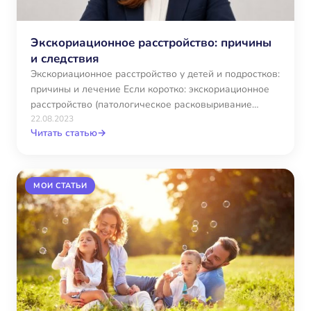
Экскориационное расстройство: причины
и следствия
Экскориационное расстройство у детей и подростков:
причины и лечение Если коротко: экскориационное
расстройство (патологическое расковыривание
кожи) — это не просто вредная привычка,…
22.08.2023
Читать статью
→
МОИ СТАТЬИ