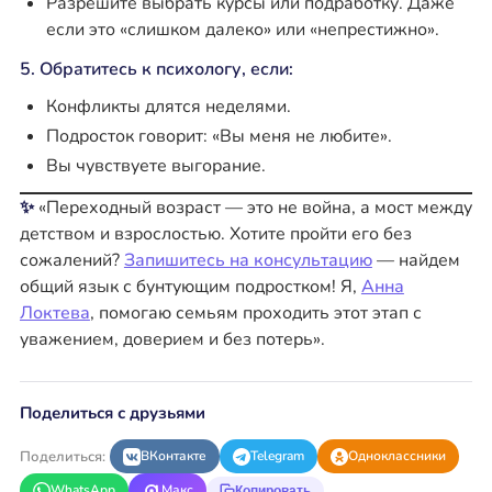
Разрешите выбрать курсы или подработку. Даже
если это «слишком далеко» или «непрестижно».
5. Обратитесь к психологу, если:
Конфликты длятся неделями.
Подросток говорит: «Вы меня не любите».
Вы чувствуете выгорание.
✨
«Переходный возраст — это не война, а мост между
детством и взрослостью. Хотите пройти его без
сожалений?
Запишитесь на консультацию
— найдем
общий язык с бунтующим подростком! Я,
Анна
Локтева
, помогаю семьям проходить этот этап с
уважением, доверием и без потерь».
Поделиться с друзьями
Поделиться:
ВКонтакте
Telegram
Одноклассники
WhatsApp
Макс
Копировать