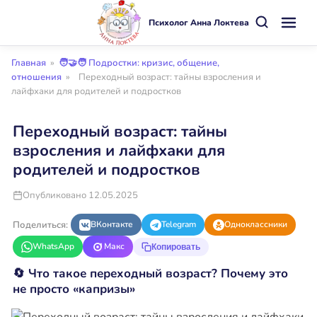
Психолог Анна Локтева
Главная
»
🧑‍🤝‍🧑 Подростки: кризис, общение,
отношения
»
Переходный возраст: тайны взросления и
лайфхаки для родителей и подростков
Переходный возраст: тайны
взросления и лайфхаки для
родителей и подростков
Опубликовано 12.05.2025
Поделиться:
ВКонтакте
Telegram
Одноклассники
WhatsApp
Макс
Копировать
🔄 Что такое переходный возраст? Почему это
не просто «капризы»