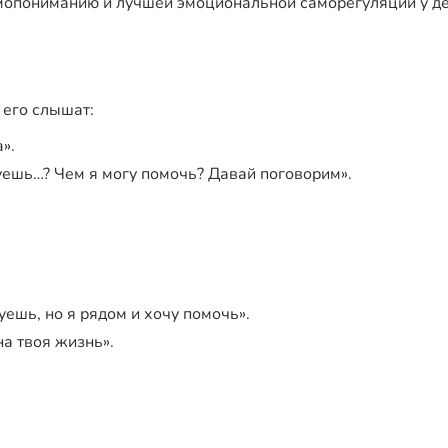
мопониманию и лучшей эмоциональной саморегуляции у де
 его слышат:
».
вуешь…? Чем я могу помочь? Давай поговорим».
уешь, но я рядом и хочу помочь».
на твоя жизнь».