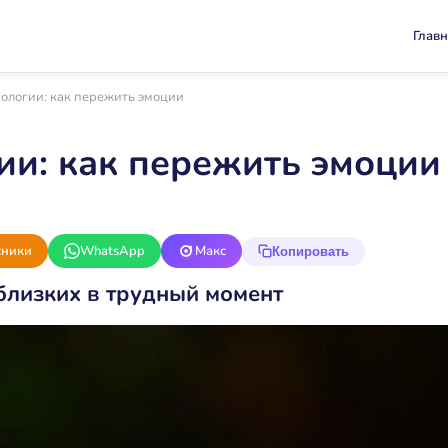
Главн
ологии: как пережить эмоции
ии: как пережить эмоции
сники
WhatsApp
Макс
Копировать
близких в трудный момент