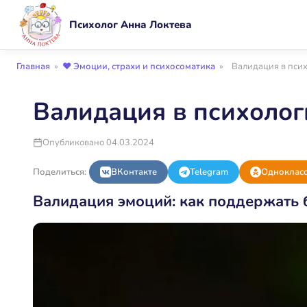
Психолог Анна Локтева
Главная
»
❤️ Эмоции, страхи и психосоматика
»
Валидация в псих
Валидация в психолог
Опубликовано 04.03.2024
Поделиться:
ВКонтакте
Telegram
Одноклас
Валидация эмоций: как поддержать 