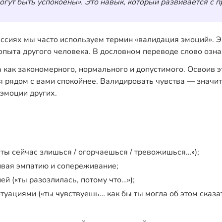
гут быть успокоены». Это навык, который развивается с п
сессиях мы часто используем термин «валидация эмоций».
пыта другого человека. В дословном переводе слово озна
 как закономерного, нормального и допустимого. Освоив э
 рядом с вами спокойнее. Валидировать чувства — значит 
 эмоции других.
«ты сейчас злишься / огорчаешься / тревожишься…»);
ивая эмпатию и сопереживание;
й («ты разозлилась, потому что…»);
уациями («ты чувствуешь… как бы ты могла об этом сказа