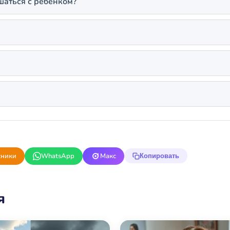
шаться с ребёнком?
сники
WhatsApp
Макс
Копировать
я