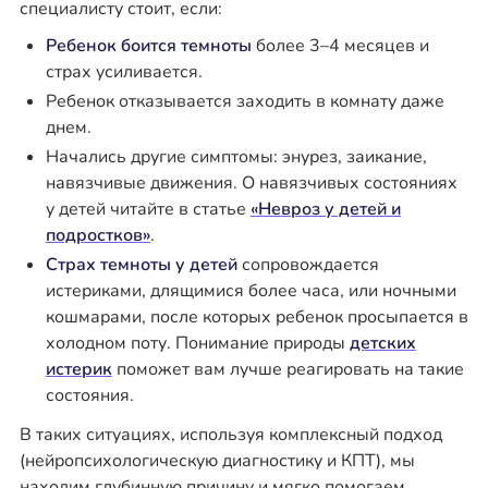
специалисту стоит, если:
Ребенок боится темноты
более 3–4 месяцев и
страх усиливается.
Ребенок отказывается заходить в комнату даже
днем.
Начались другие симптомы: энурез, заикание,
навязчивые движения. О навязчивых состояниях
у детей читайте в статье
«Невроз у детей и
подростков»
.
Страх темноты у детей
сопровождается
истериками, длящимися более часа, или ночными
кошмарами, после которых ребенок просыпается в
холодном поту. Понимание природы
детских
истерик
поможет вам лучше реагировать на такие
состояния.
В таких ситуациях, используя комплексный подход
(нейропсихологическую диагностику и КПТ), мы
находим глубинную причину и мягко помогаем