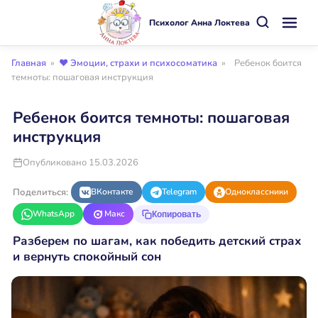
Психолог Анна Локтева
Главная
»
❤️ Эмоции, страхи и психосоматика
»
Ребенок боится
темноты: пошаговая инструкция
Ребенок боится темноты: пошаговая
инструкция
Опубликовано 15.03.2026
Поделиться:
ВКонтакте
Telegram
Одноклассники
WhatsApp
Макс
Копировать
Разберем по шагам, как победить детский страх
и вернуть спокойный сон