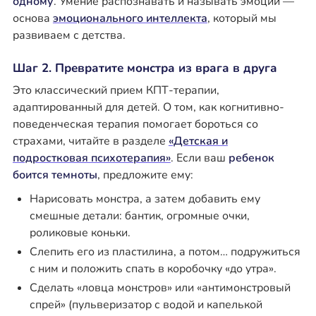
одному
. Умение распознавать и называть эмоции —
основа
эмоционального интеллекта
, который мы
развиваем с детства.
Шаг 2. Превратите монстра из врага в друга
Это классический прием КПТ-терапии,
адаптированный для детей. О том, как когнитивно-
поведенческая терапия помогает бороться со
страхами, читайте в разделе
«Детская и
подростковая психотерапия»
. Если ваш
ребенок
боится темноты
, предложите ему:
Нарисовать монстра, а затем добавить ему
смешные детали: бантик, огромные очки,
роликовые коньки.
Слепить его из пластилина, а потом… подружиться
с ним и положить спать в коробочку «до утра».
Сделать «ловца монстров» или «антимонстровый
спрей» (пульверизатор с водой и капелькой