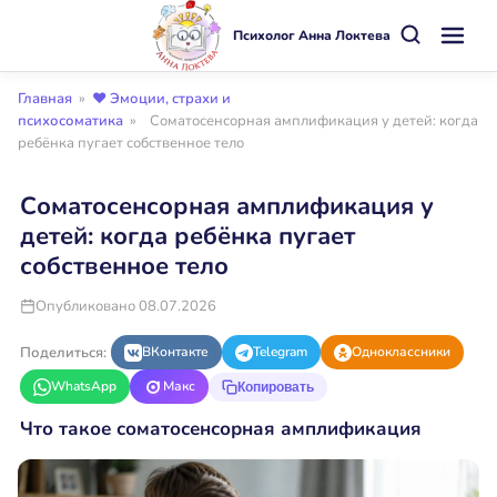
Психолог Анна Локтева
Главная
»
❤️ Эмоции, страхи и
психосоматика
»
Соматосенсорная амплификация у детей: когда
ребёнка пугает собственное тело
Соматосенсорная амплификация у
детей: когда ребёнка пугает
собственное тело
Опубликовано 08.07.2026
Поделиться:
ВКонтакте
Telegram
Одноклассники
WhatsApp
Макс
Копировать
Что такое соматосенсорная амплификация