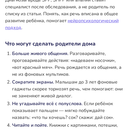
Диагнозы вроде ЗРР, ЗПРР или алалии ставит
специалист после обследования, а не родитель по
списку из статьи. Понять, как речь вписана в общее
развитие ребёнка, помогает
нейропсихологический
подход
.
Что могут сделать родители дома
Больше живого общения.
Разговаривайте,
проговаривайте действия: «надеваем носочки»,
«вот красный мяч». Речь рождается из общения, а
не из фоновых мультиков.
Сократите экраны.
Малышам до 3 лет фоновые
гаджеты скорее тормозят речь, чем помогают: они
не заменяют живой диалог.
Не угадывайте всё с полуслова.
Если ребёнок
показывает пальцем — мягко побуждайте
назвать: «что ты хочешь? сок? скажи: дай сок».
Читайте и пойте.
Книжки с картинками, потешки,